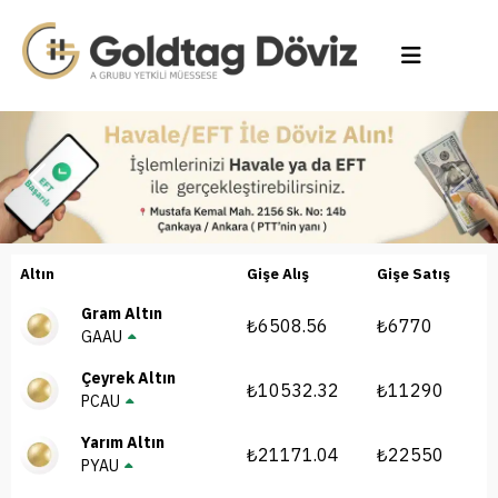
Previous
Next
Altın
Gişe Alış
Gişe Satış
Gram Altın
₺6508.56
₺6770
GAAU
Çeyrek Altın
₺10532.32
₺11290
PCAU
Yarım Altın
₺21171.04
₺22550
PYAU