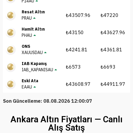
P14AU
Resat Altın
₺43507.96
₺47220
PRAU
Hamit Altın
₺43150
₺43627.96
PHAU
ONS
₺4241.81
₺4361.81
XAUUSDAU
IAB Kapanış
₺6573
₺6693
IAB_KAPANISAU
Eski Ata
₺43608.97
₺44911.97
EAAU
Son Güncelleme: 08.08.2026 12:00:07
Ankara Altın Fiyatları — Canlı
Alış Satış