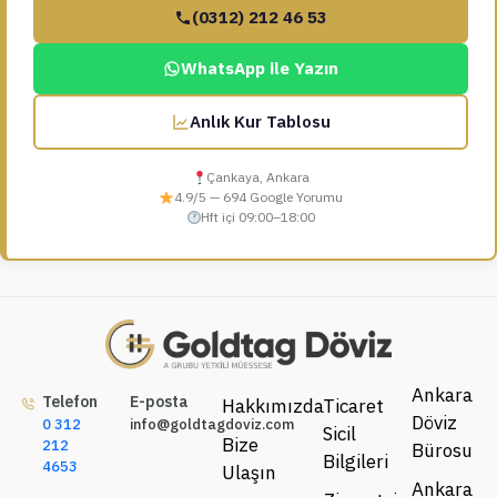
(0312) 212 46 53
WhatsApp ile Yazın
Anlık Kur Tablosu
Çankaya, Ankara
4.9/5 — 694 Google Yorumu
Hft içi 09:00–18:00
Ankara
Telefon
E-posta
Hakkımızda
Ticaret
Döviz
0 312
info@goldtagdoviz.com
Sicil
Bize
212
Bürosu
Bilgileri
4653
Ulaşın
Ankara