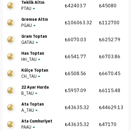
Teklik Altın
₺42403.7
₺45080
PTAU
Gremse Altın
₺106063.32
₺112700
PGAU
Gram Toptan
₺6070.03
₺6252.79
GATAU
Has Toptan
₺6541.77
₺6703.86
HH_TAU
Külçe Toptan
₺6508.56
₺6670.45
CH_TAU
22 Ayar Hurda
₺5957.09
₺6115.48
B_TAU
Ata Toptan
₺43635.32
₺44629.13
A_TAU
Ata Cumhuriyet
₺43635.32
₺47170
PAAU