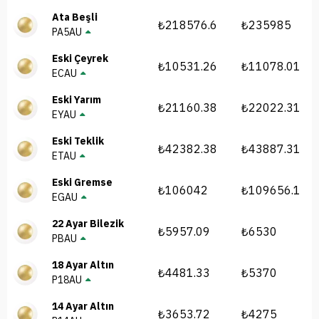
Ata Beşli
₺218576.6
₺235985
PA5AU
Eski Çeyrek
₺10531.26
₺11078.01
ECAU
Eski Yarım
₺21160.38
₺22022.31
EYAU
Eski Teklik
₺42382.38
₺43887.31
ETAU
Eski Gremse
₺106042
₺109656.1
EGAU
22 Ayar Bilezik
₺5957.09
₺6530
PBAU
18 Ayar Altın
₺4481.33
₺5370
P18AU
14 Ayar Altın
₺3653.72
₺4275