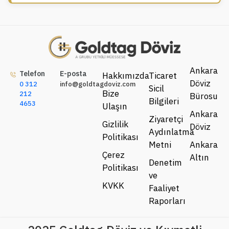
Ankara
Telefon
E-posta
Hakkımızda
Ticaret
Döviz
0 312
info@goldtagdoviz.com
Sicil
Bize
212
Bürosu
Bilgileri
4653
Ulaşın
Ankara
Ziyaretçi
Gizlilik
Döviz
Aydınlatma
Politikası
Metni
Ankara
Çerez
Altın
Denetim
Politikası
ve
KVKK
Faaliyet
Raporları