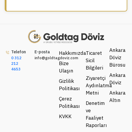
Ankara
Telefon
E-posta
Hakkımızda
Ticaret
Döviz
0 312
info@goldtagdoviz.com
Sicil
Bize
212
Bürosu
Bilgileri
4653
Ulaşın
Ankara
Ziyaretçi
Gizlilik
Döviz
Aydınlatma
Politikası
Metni
Ankara
Çerez
Altın
Denetim
Politikası
ve
KVKK
Faaliyet
Raporları